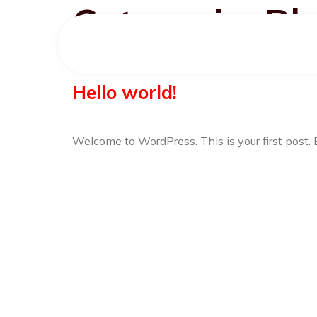
Categoria:
Bl
Your blog category
Hello world!
Welcome to WordPress. This is your first post. Ed
Cadastre-se agora e 
muitos benefícios