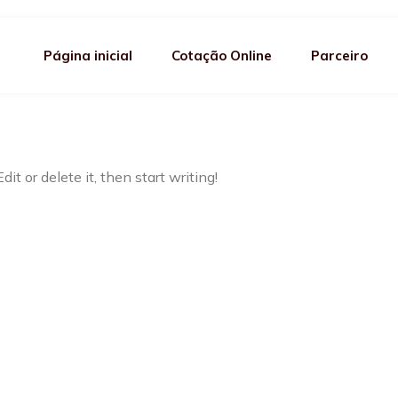
og
Página inicial
Cotação Online
Parceiro
it or delete it, then start writing!
ganhe